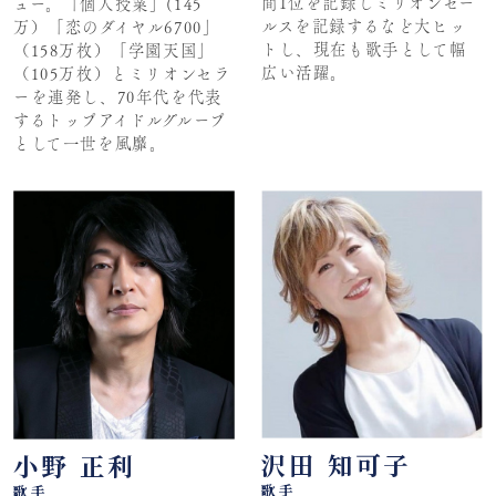
間1位を記録しミリオンセー
ュー。「個人授業」(145
ルスを記録するなど大ヒッ
万）「恋のダイヤル6700」
トし、現在も歌手として幅
（158万枚）「学園天国」
広い活躍。
（105万枚）とミリオンセラ
ーを連発し、70年代を代表
するトップアイドルグループ
として一世を風靡。
沢田 知可子
小野 正利
歌手
歌手