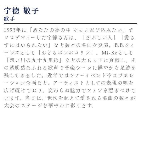
宇徳 敬子
歌手
1993年に「あなたの夢の中 そっと忍び込みたい」で
ソロデビューした宇徳さんは、「まぶしい人」「愛さ
ずにはいられない」など数々の名曲を発表。B.B.クィ
ーンズとして「おどるポンポコリン」、Mi-Keとして
「想い出の九十九里浜」などの大ヒットに貢献し、そ
の透明感あふれる歌声で音楽シーンに鮮やかな足跡を
残してきました。近年ではツアーイベントやコラボレ
ーション企画など、アーティストとしての表現の幅を
広げ続けており、変わらぬ魅力でファンを惹きつけて
います。当日は、世代を超えて愛される名曲の数々が
大会のステージを華やかに彩ります。