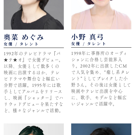
小野 真弓
奥菜 めぐみ
女優 / タレント
女優 / タレント
1998年に事務所のオーディ
1992年のテレビドラマ『パ
ションに合格し芸能界入
★テ★オ』で女優デビュー。
り。2002年に出演したCM
以降、女優として数多くの
で人気を集め、“癒し系タレ
映画に出演するほか、テレ
ント”としてブレイクした小
ビドラマや舞台など幅広い
野さん。その後は女優として
分野で活躍。1995年には歌
映画やテレビ出演を中心
手としてアルバムをリリース
に、歌手、モデルなど幅広
し、映画『シャッター』でハ
いジャンルで活躍中。
リウッドデビューを果たすな
ど、様々なジャンルで活動。