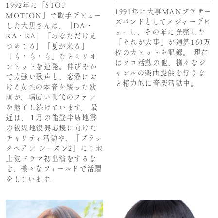
1992年に「STOP
1991年に大事MANブラザー
MOTION」で歌手デビュー
ズバンドとしてメジャーデビ
した大黒さんは、「DA・
ューし、その年に発売した
KA・RA」「あなただけ見
「それが大事」が通算160万
つめてる」「夏が来る」
枚の大ヒットを記録。 現在
「ら・ら・ら」などミリオ
はソロ活動の他、様々なジ
ンヒットを連発。伸びやか
ャンルの楽曲提供を行うな
で力強い歌声と、恋愛にお
ど精力的に音楽活動中。
ける女性の本音を綴った歌
詞が、幅広い世代のファン
を魅了し続けています。 最
近は、１月の能登半島地震
の被災地復興応援に向けた
チャリティ活動や、『ブラッ
クペアン シーズン2』にて地
上波ドラマ初出演をするな
ど、様々なフィールドで活躍
をしています。