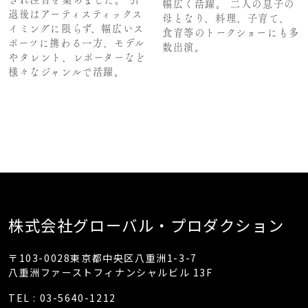
幅広く活躍。 二人の息子の
退後はアーティスティックス
母となり、料理、子育て、
イミングに限らず、幅広いス
食育等のトークショーにも多
ポーツに携わる一方、モデル
数出演。
やタレント、レポーターなど
様々なジャンルで活躍。
株式会社グローバル・プロダクション
〒103-0028東京都中央区八重洲1-3-7
八重洲ファーストフィナンシャルビル 13F
TEL : 03-5640-1212