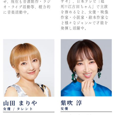
サギ」、日本テレビ「臨
せ、現在も音源制作・ラジ
死!!江古田ちゃん」で主演
オ・ライブ活動等、精力的
を務めるなど、女優・映像
に音楽活動中。
作家・小説家・絵本作家な
ど様々なジャンルで才能を
発揮し活躍中。
紫吹 淳
山田 まりや
女優
女優 / タレント