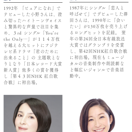
1987年にシングル「恋人と
1992年 「ピュアになれ」で
呼ばせて」でデビューした澤
テビューした小野さんは、澄
田さんは、1990年に「会い
み切ったハイトーンヴォイス
たい」が130万枚を売り上げ
と驚異的な声量で注目を集
るロングヒットを記録。 翌
め、３rd シングル「You’re
年の第24回全日本有線放送
the Only…」が１１４万枚
大賞ではグランプリを受賞
を越える大ヒットにフジテ
し、第42回NHK紅白歌合戦
レビ系ドラマ「君のために
に初出場。現在もミュージ
出来ること」の 主題歌とな
カルの音楽制作や朗読劇な
りとなり「日本レコード大賞
ど幅広いジャンルで音楽活
新人賞」他多くの賞を獲得
動中。
し「第４３回NHK 紅白歌
合戦」に初出場。