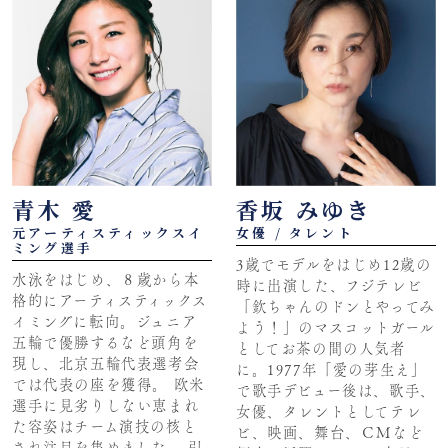
青木 愛
香坂 みゆき
元アーティスティックスイ
女優 / タレント
ミング選手
3歳でモデルをはじめ12歳の
水泳をはじめ、８歳から本
時に出演した、フジテレビ
格的にアーティスティックス
「欽ちゃんのドンとやってみ
イミングに転向。ジュニア
よう！」のマスコットガール
五輪で優勝するなど頭角を
としてお茶の間の人気者
現し、北京五輪代表選考会
に。1977年「愛の芽生え」
では代表の座を獲得。 欧米
で歌手デビュー後は、歌手、
選手に見劣りしない恵まれ
女優、タレントとしてテレ
た容姿はチーム演技の核と
ビ、映画、舞台、ＣＭなど
され注目を集めました。 引