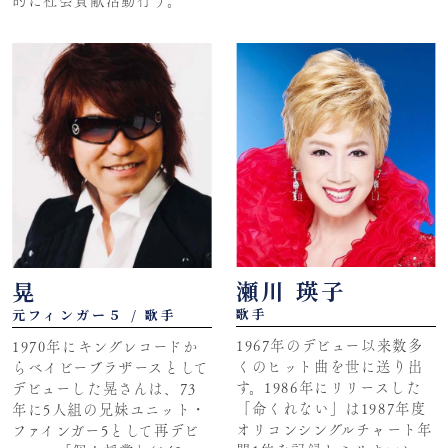
的に社会貢献活動行う。
瀬川 瑛子
晃
歌手
元フィンガー５ / 歌手
1967年のデビュー以来数多
1970年にキングレコードか
くのヒット曲を世に送り出
らベイビーブラザースとして
す。1986年にリリースした
デビューした晃さんは、73
「命くれない」は1987年度
年に5人組の兄妹ユニット・
オリコンシングルチャート年
ファインガー5として再デビ