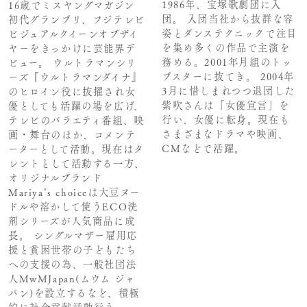
1986年、宝塚歌劇団に入
16歳でミスヤングマガジン
団。 入団当社から抜群な容
初代グランプリ、フジテレビ
姿とダンステクニックで注目
ビジュアルクイーンオブザイ
を集め多くの作品で主演を
ヤーをきっかけに芸能界デ
務める。2001年月組のトッ
ビュー。 ウルトラマンシリ
プスターに抜てき。 2004年
ーズ『ウルトラマンダイナ』
3月に惜しまれつつ退団した
のヒロイン役に抜擢され女
紫吹さんは「女優宣言」を
優としても活躍の場を広げ、
行い、女優に転身。現在も
テレビのバラエティ番組、映
さまざまなドラマや映画、
画・舞台のほか、コメンテ
CMなどで活躍。
ーターとして活動。現在はタ
レントとして活動する一方、
オリジナルブランド
Mariya’s choiceは大豆ヌー
ドルや溶かして使うECO洗
剤シリーズが人気商品に成
長。 シングルマザー雇用応
援と貧困世帯の子どもたち
への支援の為、一般社団法
人MwMJapan(ムウム ジャ
パン)を設立するなど、積極