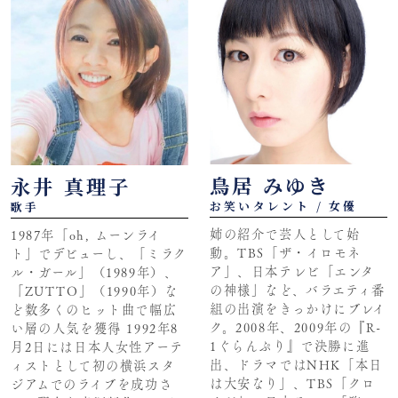
鳥居 みゆき
永井 真理子
お笑いタレント / 女優
歌手
姉の紹介で芸人として始
1987年「oh, ムーンライ
動。TBS「ザ・イロモネ
ト」でデビューし、「ミラク
ア」、日本テレビ「エンタ
ル・ガール」（1989年）、
の神様」など、バラエティ番
「ZUTTO」（1990年）な
組の出演をきっかけにブレイ
ど数多くのヒット曲で幅広
ク。2008年、2009年の『R-
い層の人気を獲得 1992年8
1ぐらんぷり』で決勝に進
月2日には日本人女性アーテ
出、ドラマではNHK「本日
ィストとして初の横浜スタ
は大安なり」、TBS「クロ
ジアムでのライブを成功さ